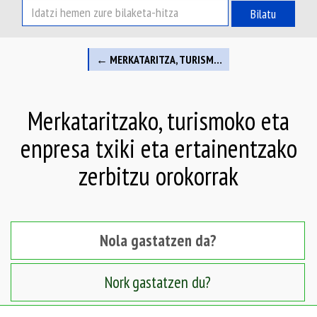
Bilatu
← MERKATARITZA, TURISMOA ETA ENPRESA TXIKI ETA ERTAINAK
Merkataritzako, turismoko eta
enpresa txiki eta ertainentzako
zerbitzu orokorrak
Nola gastatzen da?
Nork gastatzen du?