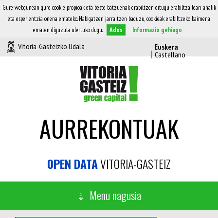
Gure webgunean gure cookie propioak eta beste batzuenak erabiltzen ditugu erabiltzaileari ahalik
eta esperientzia onena emateko. Nabigatzen jarraitzen baduzu, cookieak erabiltzeko baimena
ematen diguzula ulertuko dugu.
Ados
Informazio gehiago
Vitoria-Gasteizko Udala
AURREKONTUAK
OPEN DATA
VITORIA-GASTEIZ
Menu nagusia