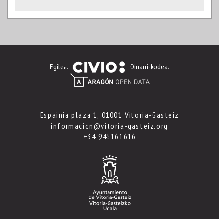
Egilea:
Oinarri-kodea:
Espainia plaza 1, 01001 Vitoria-Gasteiz
informacion@vitoria-gasteiz.org
+34 945161616