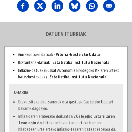
DATUEN ITURRIAK
Aurrekontuen datuak ·
Vitoria-Gasteizko Udala
Biztanleria-datuak ·
Estatistika Institutu Nazionala
Inflazio-datuak (Euskal Autonomia Erkidegoko KPIaren urteko
batezbestekoak) ·
Estatistika Institutu Nazionala
OHARRA
Erakutsitako diru-sarrerak eta gastuak Gasteizko Udalari
bakarrik dagozkio.
Inflazioaren araberako doikuntza
2026(e)ko urtarrilaren
1ean egin da
. Urteko inflazio-tasa urteko hamabi
hilabeteen urte arteko inflazio-tasaren batezbestekoa da.