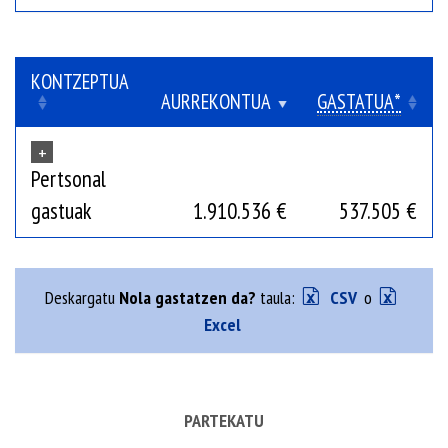
KONTZEPTUA
AURREKONTUA
GASTATUA*
+
Pertsonal
gastuak
1.910.536 €
537.505 €
Deskargatu
Nola gastatzen da?
taula:
CSV
o
Excel
PARTEKATU