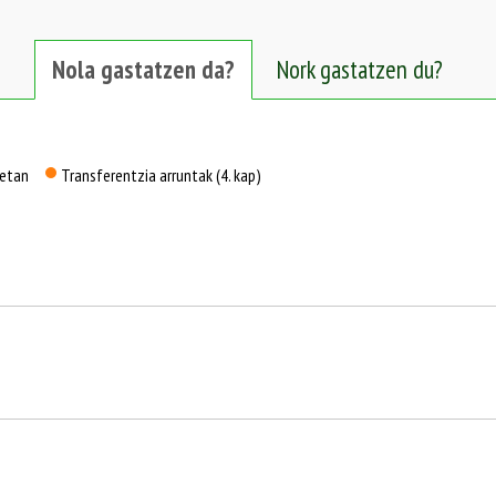
Nola gastatzen da?
Nork gastatzen du?
uetan
Transferentzia arruntak (4. kap)