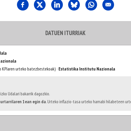
DATUEN ITURRIAK
dala
Nazionala
o KPIaren urteko batezbestekoak) ·
Estatistika Institutu Nazionala
izko Udalari bakarrik dagozkio.
urtarrilaren 1ean egin da
. Urteko inflazio-tasa urteko hamabi hilabeteen ur