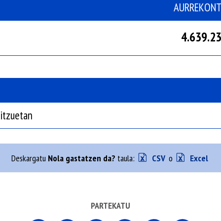
AURREKON
4.639.23
bitzuetan
Deskargatu
Nola gastatzen da?
taula:
CSV
o
Excel
PARTEKATU