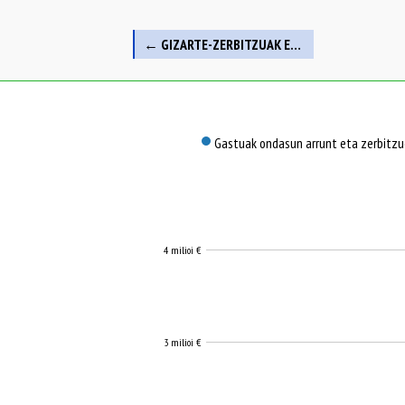
← GIZARTE-ZERBITZUAK ETA GIZARTE-SUSTAPENA
Nola gastatzen da?
Gastuak ondasun arrunt eta zerbitz
4 milioi €
3 milioi €