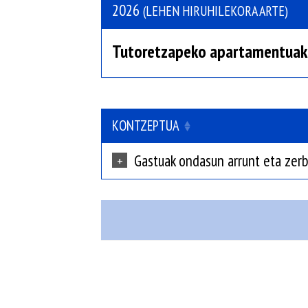
2026
(LEHEN HIRUHILEKORA ARTE)
Tutoretzapeko apartamentuak
KONTZEPTUA
Gastuak ondasun arrunt eta zer
+