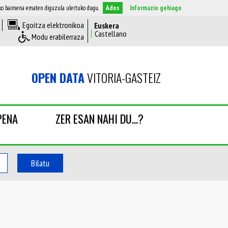
zeko baimena ematen diguzula ulertuko dugu.
Ados
Informazio gehiago
Egoitza elektronikoa
Modu erabilerraza
OPEN DATA
VITORIA-GASTEIZ
PENA
ZER ESAN NAHI DU...?
Bilatu