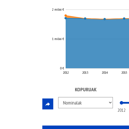
2 milioi €
1 milioi €
0 €
2012
2013
2014
2015
KOPURUAK
2012