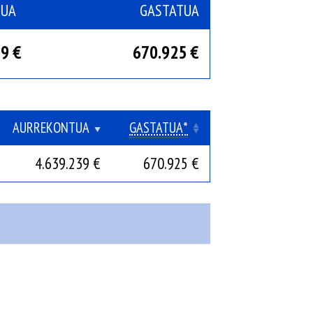
TUA
GASTATUA
9 €
670.925 €
AURREKONTUA
GASTATUA*
4.639.239 €
670.925 €