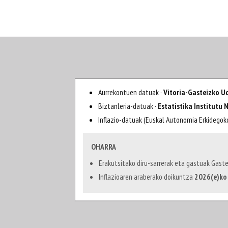
Aurrekontuen datuak ·
Vitoria-Gasteizko U
Biztanleria-datuak ·
Estatistika Institutu 
Inflazio-datuak (Euskal Autonomia Erkidegok
OHARRA
Erakutsitako diru-sarrerak eta gastuak Gaste
Inflazioaren araberako doikuntza
2026(e)ko 