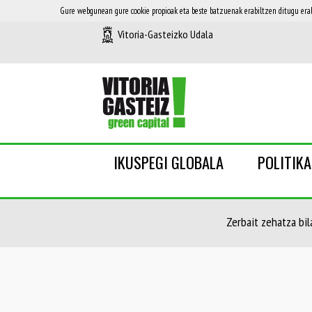
Gure webgunean gure cookie propioak eta beste batzuenak erabiltzen ditugu erab
Vitoria-Gasteizko Udala
IKUSPEGI GLOBALA
POLITIK
Zerbait zehatza bila