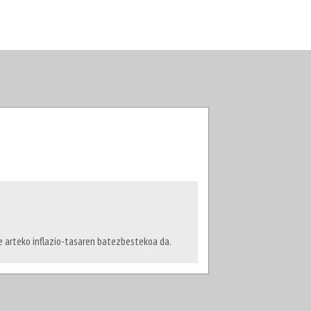
te arteko inflazio-tasaren batezbestekoa da.