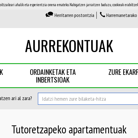
iltzaileari ahalik eta esperientzia onena emateko. Nabigatzen jarraitzen baduzu, cookieak erabilt
Herritarren postontzia
Harremanetarako
AURREKONTUAK
AK
ORDAINKETAK ETA
ZURE EKAR
INBERTSIOAK
tzen ari al zara?
Tutoretzapeko apartamentuak